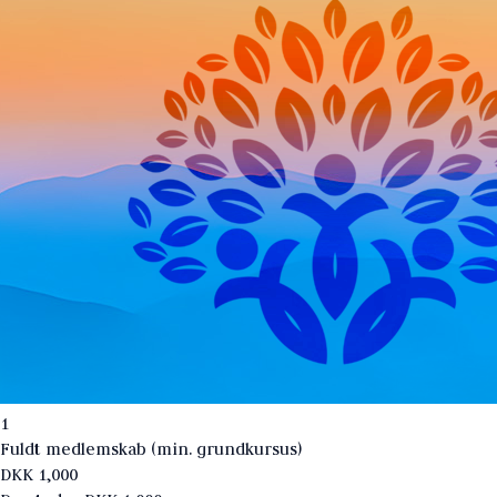
1
Fuldt medlemskab (min. grundkursus)
DKK
1,000